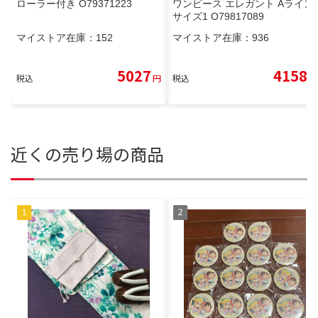
ローラー付き O79371223
ワンピース エレガント Aライン
サイズ1 O79817089
マイストア在庫：
152
マイストア在庫：
936
5027
4158
税込
円
税込
円
近くの売り場の商品