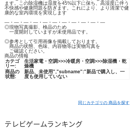
ます。この除湿機は湿度を45%以下に保ち、高湿度に伴う
不快感や健康問題を防ぎます。これにより、より清潔で健
康的な室内環境を実現します
―・―・―・―・―・―・―・―・―・―・―
︎︎︎︎◎現物写真撮影、検品のため
一度開封していますが未使用品です。
◎参考として引用画像を掲載しております。
商品の状態、色味、内容物等は実物写真を
ご確認ください。
商品の情報
カテゴ
生活家電・空調>>>冷暖房・空調>>>除湿機・乾
リー:
燥機
商品の
新品、未使用","subname":"新品で購入し、一
状態:
度も使用していない
同じカテゴリの 商品を探す
テレビゲームランキング