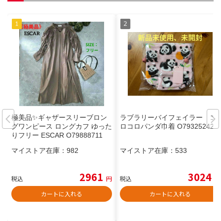
極美品✨ギャザースリーブロン
ラブラリーバイフェイラー コ
グワンピース ロングカフ ゆった
ロコロパンダ巾着 O79325242
りフリー ESCAR O79888711
マイストア在庫：
982
マイストア在庫：
533
2961
3024
税込
円
税込
円
カートに入れる
カートに入れる