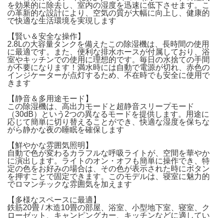
を効果的に除去し、室内の湿度を迅速に低下させます。こ
の革新的な設計により、空気の質が大幅に向上し、健康的
で快適な生活環境を実現します
【賢い＆安全な操作】
2.8Lの大容量タンクを備えたこの除湿機は、長時間の使用
に最適です。また、便利な排水ホースが付属しており、浴
室やキッチンでの使用に理想的です。毎日の水捨ての手間
が不要になります！満水時には自動で電源が切れ、赤色の
インジケーターが点灯するため、不在時でも安全に使用で
きます
【静音＆多用途モード】
この除湿機は、高出力モードと超静音スリープモード
（30dB）という2つの異なるモードを提供します。用途に
応じて簡単に切り替えることができ、快適な湿度を保ちな
がら静かな夜の睡眠を確保します
【鮮やかな雰囲気照明】
自動で色が変わるカラフルな呼吸ライトが、空間を華やか
に演出します。ライトのオン・オフも簡単に操作でき、特
定の色をお好みの場合は、その色が表示された時にボタン
を押すことで固定できます。このモデルは、寝室に魅力的
でロマンチックな雰囲気を加えます
【多様なスペースに最適】
鉄筋20畳 / 木造10畳の部屋、浴室、小型地下室、寝室、ク
ローゼット、キャンピングカー、キッチンなどに適してい