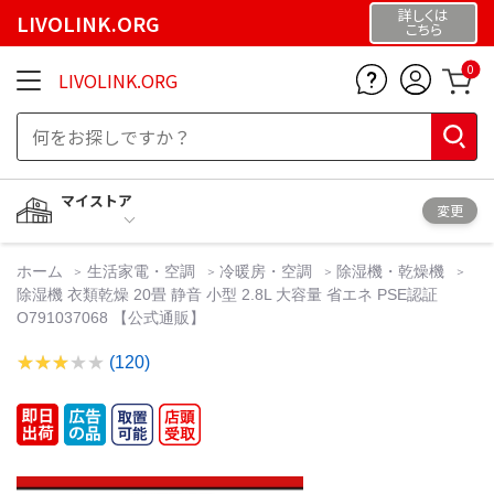
詳しくは
LIVOLINK.ORG
こちら
0
LIVOLINK.ORG
マイストア
変更
ホーム
生活家電・空調
冷暖房・空調
除湿機・乾燥機
除湿機 衣類乾燥 20畳 静音 小型 2.8L 大容量 省エネ PSE認証
O791037068 【公式通販】
(120)