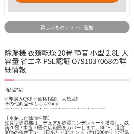
欲しいものリストに追加
除湿機 衣類乾燥 20畳 静音 小型 2.8L 大
容量 省エネ PSE認証 O791037068の詳
細情報
商品詳細
✅️即購入OK!! ✅️価格相談、大歓迎!!
その他商品⇨#もも♡shop
―・―・―・―・―・―・―・―・―・―・―
【卓越した除湿性能】
改良型除湿機は、デュアル除湿コンデンサーを搭載し、鉄
筋20畳 / 木造10畳の広範囲をカバーします。86°F、湿度
80%の条件下で、1日あたり34オンス（約1000ml）の湿気