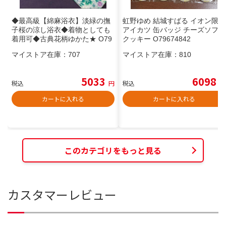
◆最高級【綿麻浴衣】淡緑の撫
虹野ゆめ 結城すばる イオン限定
子桜の涼し浴衣◆着物としても
アイカツ 缶バッジ チーズソフト
着用可◆古典花柄ゆかた★ O79
クッキー O79674842
320703
マイストア在庫：
707
マイストア在庫：
810
5033
6098
税込
円
税込
円
カートに入れる
カートに入れる
このカテゴリをもっと見る
カスタマーレビュー